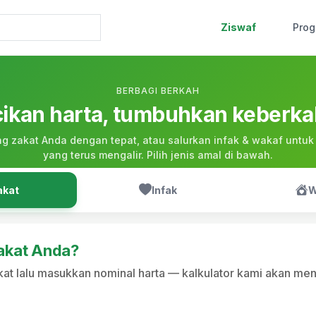
Ziswaf
Pro
BERBAGI BERKAH
ikan harta, tumbuhkan keberk
ng zakat Anda dengan tepat, atau salurkan infak & wakaf untuk
yang terus mengalir. Pilih jenis amal di bawah.
akat
Infak
W
akat Anda?
zakat lalu masukkan nominal harta — kalkulator kami akan me