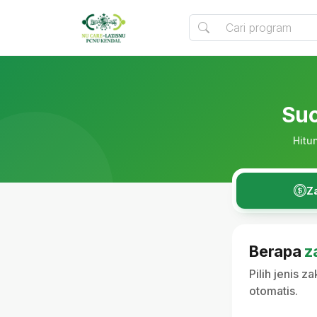
Suc
Hitu
Z
Berapa
z
Pilih jenis 
otomatis.