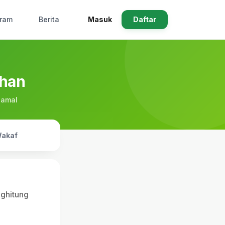
Masuk
Daftar
gram
Berita
ahan
 amal
akaf
nghitung